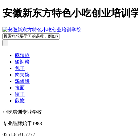
安徽新东方特色小吃创业培训
麻辣烫
酸辣粉
包子
肉夹馍
鸡蛋饼
拉面
饺子
煎饺
小吃培训专业学校
专业品牌始于1988
0551-6531-7777