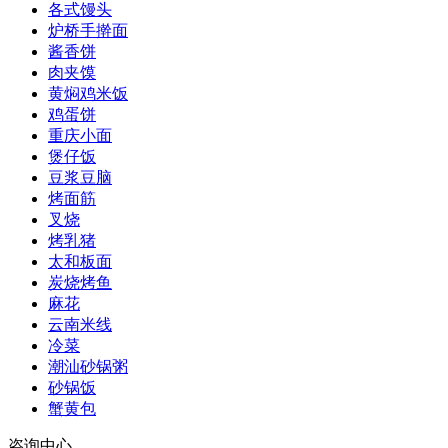
各式馒头
炉桥手擀面
酱香饼
肉夹馍
黄焖鸡米饭
鸡蛋饼
重庆小面
煲仔饭
豆浆豆脑
烤面筋
叉烧
烤乳猪
太和板面
炭烧烤鱼
麻花
云南米线
冷菜
潮汕砂锅粥
砂锅饭
蟹黄包
咨询中心