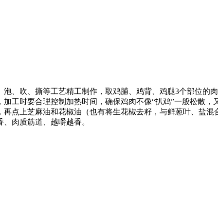
、泡、吹、撕等工艺精工制作，取鸡脯、鸡背、鸡腿3个部位的
加工时要合理控制加热时间，确保鸡肉不像“扒鸡”一般松散，又
，再点上芝麻油和花椒油（也有将生花椒去籽，与鲜葱叶、盐混合
香、肉质筋道、越嚼越香。