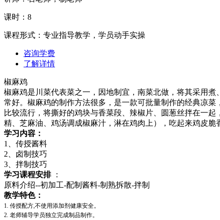
课时：8
课程形式：专业指导教学，学员动手实操
咨询学费
了解详情
椒麻鸡
椒麻鸡是川菜代表菜之一，因地制宜，南菜北做，将其采用煮
常好。椒麻鸡的制作方法很多，是一款可批量制作的经典凉菜，
比较流行，将撕好的鸡块与香菜段、辣椒片、圆葱丝拌在一起
精、芝麻油、鸡汤调成椒麻汁，淋在鸡肉上），吃起来鸡皮脆
学习内容：
1、传授酱料
2、卤制技巧
3、拌制技巧
学习课程安排
：
原料介绍--初加工-配制酱料-制熟拆散-拌制
教学特色：
1. 传授配方,不使用添加剂健康安全。
2. 老师辅导学员独立完成制品制作。