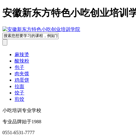
安徽新东方特色小吃创业培训
麻辣烫
酸辣粉
包子
肉夹馍
鸡蛋饼
拉面
饺子
煎饺
小吃培训专业学校
专业品牌始于1988
0551-6531-7777