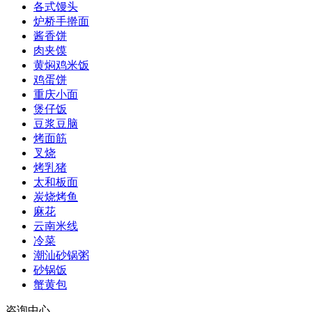
各式馒头
炉桥手擀面
酱香饼
肉夹馍
黄焖鸡米饭
鸡蛋饼
重庆小面
煲仔饭
豆浆豆脑
烤面筋
叉烧
烤乳猪
太和板面
炭烧烤鱼
麻花
云南米线
冷菜
潮汕砂锅粥
砂锅饭
蟹黄包
咨询中心