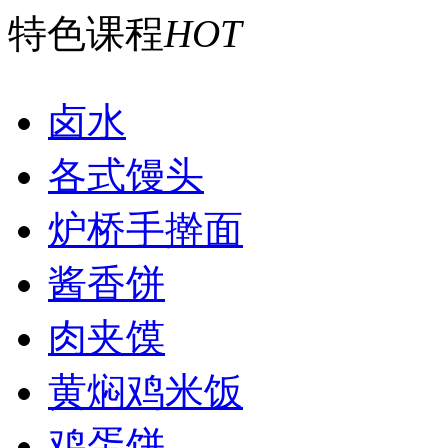
特色课程
HOT
卤水
各式馒头
炉桥手擀面
酱香饼
肉夹馍
黄焖鸡米饭
鸡蛋饼