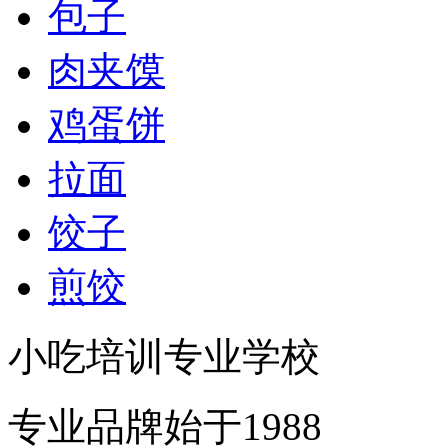
包子
肉夹馍
鸡蛋饼
拉面
饺子
煎饺
小吃培训专业学校
专业品牌始于1988