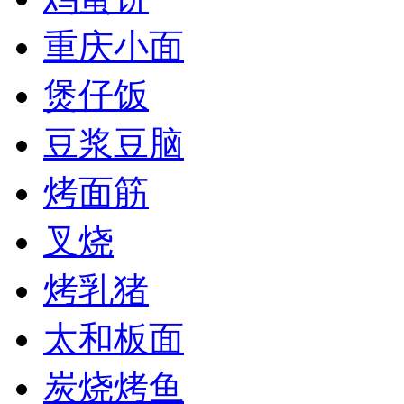
重庆小面
煲仔饭
豆浆豆脑
烤面筋
叉烧
烤乳猪
太和板面
炭烧烤鱼