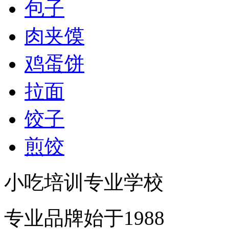
包子
肉夹馍
鸡蛋饼
拉面
饺子
煎饺
小吃培训专业学校
专业品牌始于1988