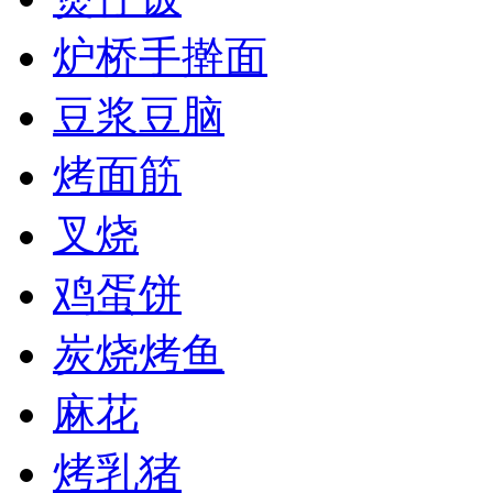
炉桥手擀面
豆浆豆脑
烤面筋
叉烧
鸡蛋饼
炭烧烤鱼
麻花
烤乳猪