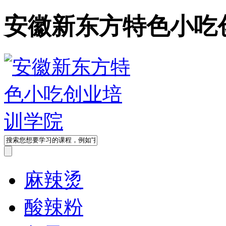
安徽新东方特色小吃
麻辣烫
酸辣粉