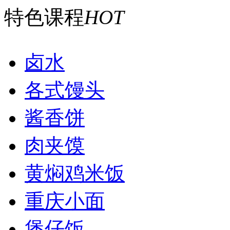
特色课程
HOT
卤水
各式馒头
酱香饼
肉夹馍
黄焖鸡米饭
重庆小面
煲仔饭