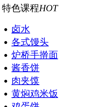
特色课程
HOT
卤水
各式馒头
炉桥手擀面
酱香饼
肉夹馍
黄焖鸡米饭
鸡蛋饼