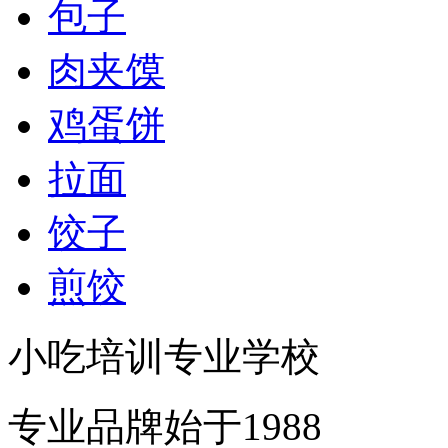
包子
肉夹馍
鸡蛋饼
拉面
饺子
煎饺
小吃培训专业学校
专业品牌始于1988