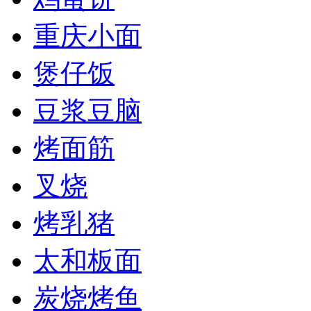
重庆小面
煲仔饭
豆浆豆脑
烤面筋
叉烧
烤乳猪
太和板面
炭烧烤鱼